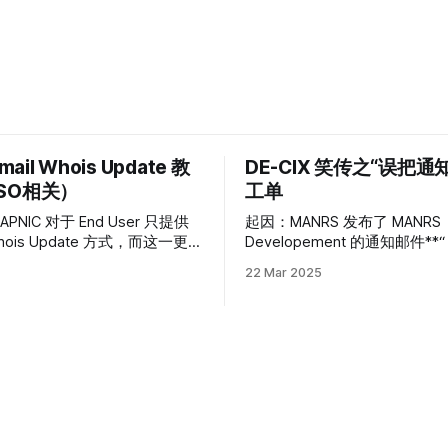
mail Whois Update 教
DE-CIX 笑传之“误把
SO相关）
工单
NIC 对于 End User 只提供
起因：MANRS 发布了 MANRS
 Whois Update 方式，而这一更
Developement 的通知邮件**“
常难用，官方文档也比较含糊不
Last Call: MANRS Developmen
22 Mar 2025
将 Password 验证弃用，转
(MDP)** ” 然而呢 DE-CIX 的联系邮箱很成
SO 验证（这一验证方式甚至没有
功的把这份邮件当做了支持工单
。 对于 Whois
乎 DE-CIX 的机器人不仅回复
可以分为三步 1.获取原本的
件，还把回复邮件成功的发到了 
s 数据上进
mailing list 中。于是所有订阅了 
list 的 MANRS 会员就都收到了 
工单……
 数据是修改的模板，可以从
apnic.net//static/search.html