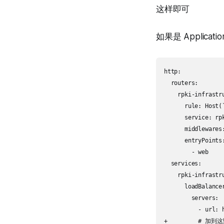
这样即可
如果是 Applicati
http:

  routers:

    rpki-infrastru
      rule: Host(
      service: rp
      middlewares:
      entryPoints:
        - web

  services:

    rpki-infrastru
      loadBalancer
        servers:

          - url: 
+         # 加到这