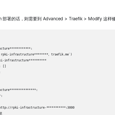
on 部署的话，则需要到 Advanced > Traefik > Modify 这
cture************:

`rpki-infrastructure********。traefik.me`)

ki-infrastructure**********

 []



cture***************:

:

http://rpki-infrastructure-***********:3000

里
