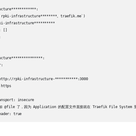
cture************:

`rpki-infrastructure********。traefik.me`)

ki-infrastructure**********

 []



cture***************:

:

http://rpki-infrastructure-***********:3000

https

nsport: insecure

加 @file 了，因为 Application 的配置文件直接就在 Traefik File System 里