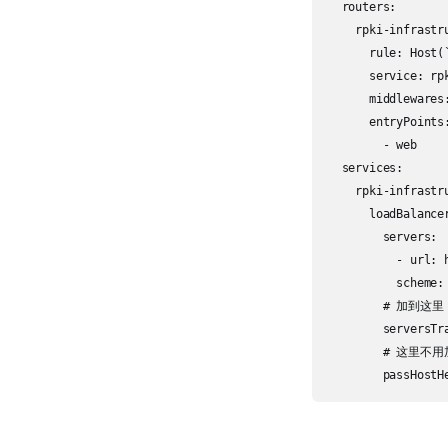
  routers:

    rpki-infrastru
      rule: Host(
      service: rp
      middlewares:
      entryPoints:
        - web

  services:

    rpki-infrastru
      loadBalancer
        servers:

          - url: 
          scheme: 
        # 加到这里

        serversTra
        # 这里不用