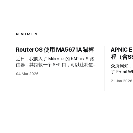
READ MORE
RouterOS 使用 MA5671A 猫棒
APNIC E
程（含S
近日，我购入了 Mikrotik 的 hAP ax S 路
由器，其搭载一个 SFP 口，可以让我使用
众所周知，AP
猫棒来替代光猫。 首先，家里有两条中国
了 Email
04 Mar 2026
移动宽带，一条宽带被更换为了 fttr 双设
新方式非
21 Jan 2026
备，个人比较满意（测速可以跑
清，包括最近
800Mbps），可以留着正常使用，剩余一
为使用 S
条宽带光猫较为老旧，决定进行更换，后
在官方文档中提及）
续可以使用该 Router 进行双宽带叠加，
Update，总共
接入个人网（AS151673）。 1.物料清单
Whois 数据。 2.在原本的 Whoi
序号 名称 1 Mikrotik hAP ax S 2 MA5671A
行修改。 3.添加验证相关字段并发送邮
猫棒 3 SC/APC 转 SC/UPC 光纤 4 SC-SC
件。 一、获取原有 Whois 数据 原有
光纤 连接器
Whois
https://wq.